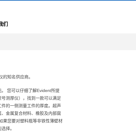
我们
厚仪的知名供应商。
您可以仔细了解Evident所提
型号测厚仪），找到一款可以满足
工件的一侧测量工件的厚度。超声
属、金属复合材料、橡胶及内部腐
商，如果您要对塑料瓶等非铁性薄壁材
的选择。