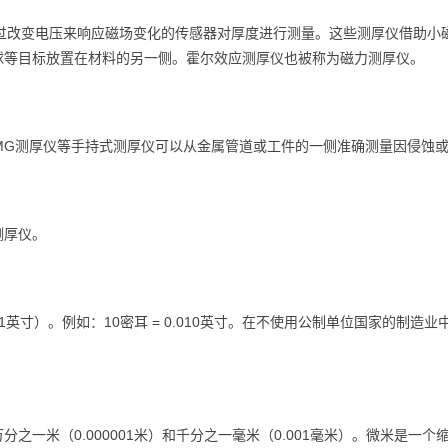
使用一种通过改变电压来响应磁场变化的传感器对厚度进行测量。这些测厚仪借
球等目标放置在材料的另一侧。霍尔效应测厚仪也被称为磁力测厚仪。
MG测厚仪等手持式测厚仪可以从金属管道或工件的一侧准确测量因侵蚀
测厚仪。
1英寸）。例如：10密耳 = 0.010英寸。在不使用公制单位国家的制
一米（0.000001米）和千分之一毫米（0.001毫米）。微米是一个缩写