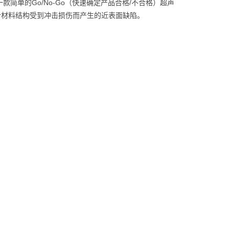
一款简单的Go/No-Go（快速确定产品合格/不合格）超声
合材料结构受到冲击损伤而产生的近表面缺陷。