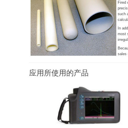
Fired 
precis
such a
calcul
In ad
most s
irregu
Becaus
sales 
应用所使用的产品