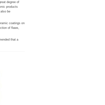
reat degree of
amic products
 also be
eramic coatings on
ction of flaws,
mmended that a