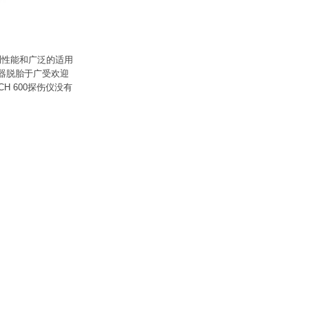
检测性能和广泛的适用
器脱胎于广受欢迎
CH 600探伤仪没有