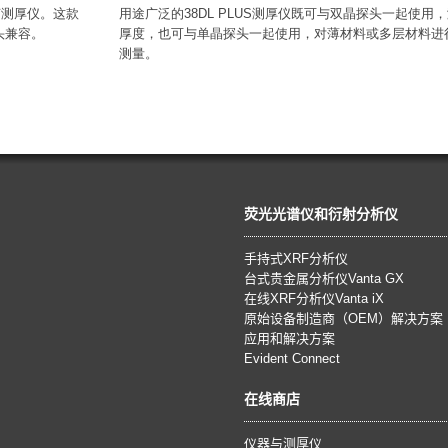
声测厚仪。这款
用途广泛的38DL PLUS测厚仪既可与双晶探头一起使用
头兼容。
厚度，也可与单晶探头一起使用，对薄材料或多层材料进
测量。
荧光光谱仪和衍射分析仪
手持式XRF分析仪
台式贵金属分析仪Vanta GX
在线XRF分析仪Vanta iX
原始设备制造商（OEM）解决方案
应用和解决方案
Evident Connect
在线商店
仪器与测厚仪