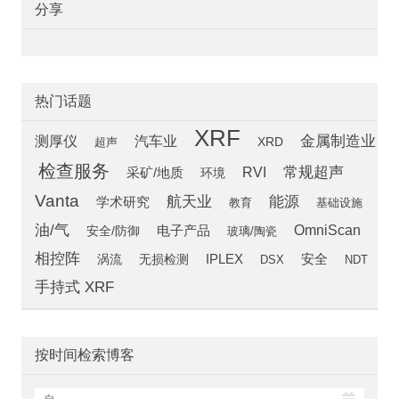
分享
热门话题
XRF
汽车业
金属制造业
测厚仪
超声
XRD
检查服务
常规超声
RVI
采矿/地质
环境
Vanta
航天业
能源
学术研究
教育
基础设施
油/气
OmniScan
安全/防御
电子产品
玻璃/陶瓷
相控阵
安全
涡流
IPLEX
无损检测
DSX
NDT
手持式 XRF
按时间检索博客