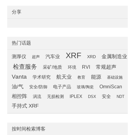
分享
热门话题
XRF
汽车业
金属制造业
测厚仪
超声
XRD
检查服务
常规超声
RVI
采矿/地质
环境
Vanta
航天业
能源
学术研究
教育
基础设施
油/气
OmniScan
安全/防御
电子产品
玻璃/陶瓷
相控阵
安全
涡流
IPLEX
无损检测
DSX
NDT
手持式 XRF
按时间检索博客