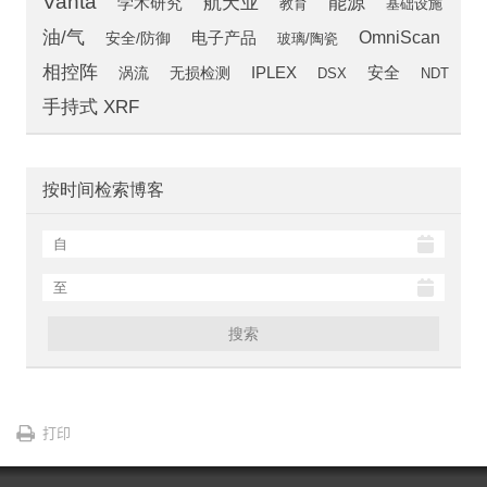
Vanta
航天业
能源
学术研究
教育
基础设施
油/气
OmniScan
安全/防御
电子产品
玻璃/陶瓷
相控阵
安全
涡流
IPLEX
无损检测
DSX
NDT
手持式 XRF
按时间检索博客
搜索
打印