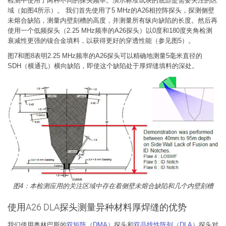
检测中使用了两种不同的探头频率。演示标准试块的底部是需要关注的区
域（如图4所示）。 我们首先使用了5 MHz的A26相控阵探头，探测侧壁
未熔合缺陷，测量内壁刻槽的高度，并测量所有纵向缺陷的长度。然后再
使用一个低频探头（2.25 MHz频率的A26探头）以0度和180度夹角检测
衰减性更强的镍合金填料，以获得更好的穿透性能（参见图5）。
图7和图8表明2.25 MHz频率的A26探头可以精确地测量5毫米直径的
SDH（横通孔）横向缺陷，即使这个缺陷处于厚焊缝填料的深处。
图4：本检测应用的关注区域中存在着侧壁未熔合缺陷和几个内壁刻槽
使用A26 DLA探头测量异种材料厚焊缝的优势
我们使用奥林巴斯的
双矩阵
（DMA）
探头和
双晶线性阵列
（DLA）
探头对