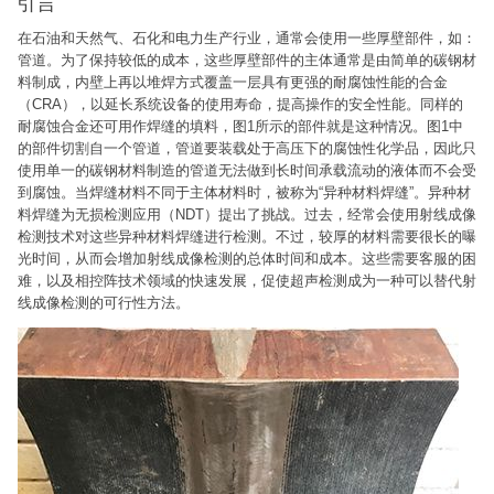
引言
在石油和天然气、石化和电力生产行业，通常会使用一些厚壁部件，如：
管道。为了保持较低的成本，这些厚壁部件的主体通常是由简单的碳钢材
料制成，内壁上再以堆焊方式覆盖一层具有更强的耐腐蚀性能的合金
（CRA），以延长系统设备的使用寿命，提高操作的安全性能。同样的
耐腐蚀合金还可用作焊缝的填料，图1所示的部件就是这种情况。图1中
的部件切割自一个管道，管道要装载处于高压下的腐蚀性化学品，因此只
使用单一的碳钢材料制造的管道无法做到长时间承载流动的液体而不会受
到腐蚀。当焊缝材料不同于主体材料时，被称为“异种材料焊缝”。异种材
料焊缝为无损检测应用（NDT）提出了挑战。过去，经常会使用射线成像
检测技术对这些异种材料焊缝进行检测。不过，较厚的材料需要很长的曝
光时间，从而会增加射线成像检测的总体时间和成本。这些需要客服的困
难，以及相控阵技术领域的快速发展，促使超声检测成为一种可以替代射
线成像检测的可行性方法。