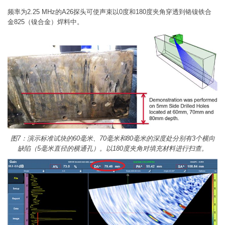
频率为2.25 MHz的A26探头可使声束以0度和180度夹角穿透到铬镍铁合
金825（镍合金）焊料中。
图7：演示标准试块的60毫米、70毫米和80毫米的深度处分别有3个横向
缺陷（5毫米直径的横通孔）。以180度夹角对填充材料进行扫查。