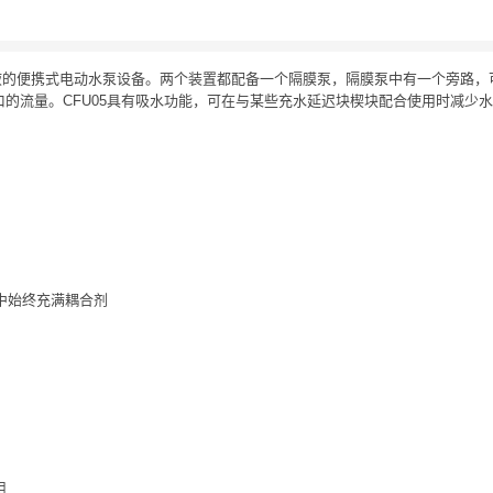
供耦合液的便携式电动水泵设备。两个装置都配备一个隔膜泵，隔膜泵中有一个旁路
的流量。CFU05具有吸水功能，可在与某些充水延迟块楔块配合使用时减少
中始终充满耦合剂
：
用