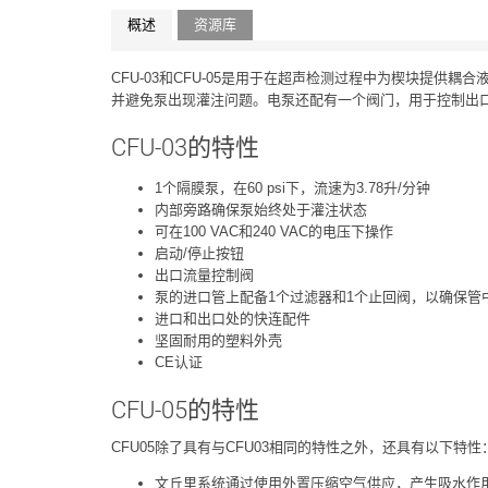
概述
资源库
CFU-03和CFU-05是用于在超声检测过程中为楔块提
并避免泵出现灌注问题。电泵还配有一个阀门，用于控制出口
CFU-03的特性
1个隔膜泵，在60 psi下，流速为3.78升/分钟
内部旁路确保泵始终处于灌注状态
可在100 VAC和240 VAC的电压下操作
启动/停止按钮
出口流量控制阀
泵的进口管上配备1个过滤器和1个止回阀，以确保管
进口和出口处的快连配件
坚固耐用的塑料外壳
CE认证
CFU-05的特性
CFU05除了具有与CFU03相同的特性之外，还具有以下特性
文丘里系统通过使用外置压缩空气供应，产生吸水作