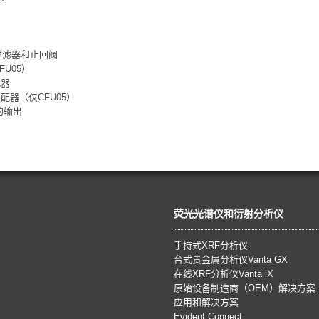
过滤器和止回阀
U05）
配器
配器（仅CFU05）
C的输出
荧光光谱仪和衍射分析仪
手持式XRF分析仪
台式贵金属分析仪Vanta GX
在线XRF分析仪Vanta iX
原始设备制造商（OEM）解决方案
应用和解决方案
Evident Connect