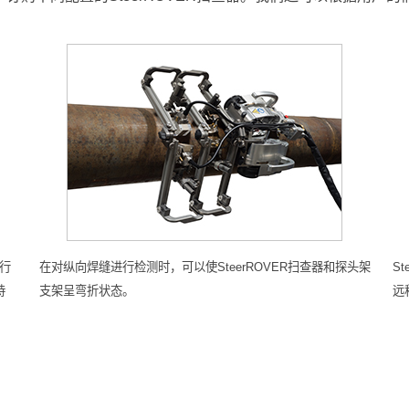
进行
在对纵向焊缝进行检测时，可以使SteerROVER扫查器和探头架
S
持
支架呈弯折状态。
远