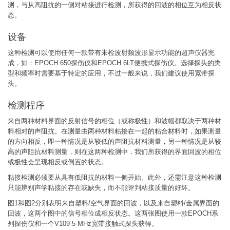
测，与从高阻抗的一侧对粘接进行检测，所获得的回波的相位互为相反状
态。
设备
这种检测可以使用任何一款带有未检波射频波形显示功能的超声仪器完
成，如：EPOCH 650探伤仪和EPOCH 6LT便携式探伤仪。选择探头的类
型和频率时需要基于特定的应用，不过一般来说，我们建议使用宽带探
头。
检测程序
来自两种材料界面的反射信号的相位（或称极性）和波幅都取决于两种材
料相对的声阻抗。在测量由两种材料粘接在一起的粘合材料时，如果测量
的方向相反，即一种情况是从较低的声阻抗材料测量，另一种情况是从较
高的声阻抗材料测量，则在这两种检测中，我们所获得的界面回波的相位
或极性会呈现相反或倒置的状态。
粘接检测必须要从具有低阻抗的材料一侧开始。此外，还需注意这种检测
只能辨别声学粘接的存在或缺失，而不能评判粘接质量的好坏。
图1和图2分别表明来自塑料/空气界面的回波，以及来自塑料/金属界面的
回波，这两个图中的信号相位成相反状态。这两张图使用一款EPOCH系
列探伤仪和一个V109 5 MHz宽带接触式探头获得。