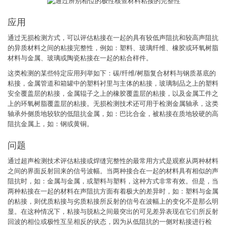
应用
通过无损检测方式，可以评估粘接在一起的具有较低声阻抗和较高声阻抗
的异质材料之间的粘接完整性，例如：塑料、玻璃纤维、橡胶或环氧树脂
材料与金属、玻璃或陶瓷粘接在一起的粘合样件。
这类检测的某些特定应用列举如下：碳/纤维/树脂复合材料与钢质基底的
粘接，金属管道和箱罐中的塑料衬里与主体的粘接，玻璃制品之上的塑料
安全覆盖层的粘接，金属辊子之上的橡胶覆盖层的粘接，以及金属工件之
上的环氧树脂覆盖层的粘接。无损检测技术还可用于检测金属轴承，这类
轴承外侧质地较软的低阻抗金属，如：巴比合金，被粘接在质地较硬的高
阻抗金属上，如：钢或黄铜。
问题
通过超声检测技术评估粘接或焊缝完整性的最常用方式是观察从两种材料
之间的界面反射回来的信号波幅。当两种接合在一起的材料具有相似的声
阻抗时，如：金属与金属，或塑料与塑料，这种方式非常有效。但是，当
两种粘接在一起的材料在声阻抗方面有着极大的差异时，如：塑料与金属
的粘接，则优质粘接与劣质粘接所反射的信号在波幅上的变化不是那么明
显。在这种情况下，粘接与脱粘之间最突出的可见差异表现在它们所反射
回波的相位或极性互呈相反的状态，因为从低阻抗的一侧对粘接进行检