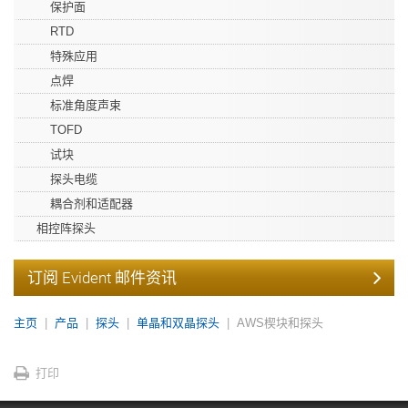
保护面
RTD
特殊应用
点焊
标准角度声束
TOFD
试块
探头电缆
耦合剂和适配器
相控阵探头
订阅 Evident 邮件资讯
主页
产品
探头
单晶和双晶探头
AWS楔块和探头
打印